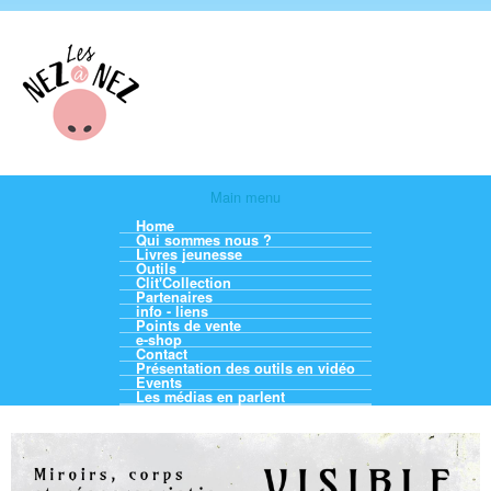
Aller au contenu principal
Les
Nez
à
Nez
Main menu
Main menu
Home
Qui sommes nous ?
Livres jeunesse
Outils
Clit'Collection
Partenaires
info - liens
Points de vente
e-shop
Contact
Présentation des outils en vidéo
Events
Les médias en parlent