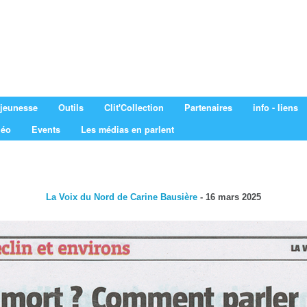
Aller au contenu principal
 jeunesse
Outils
Clit'Collection
Partenaires
info - liens
déo
Events
Les médias en parlent
La Voix du Nord de Carine Bausière
- 16 mars 2025