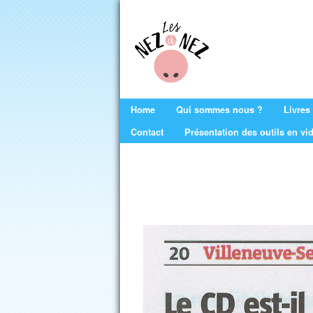
Les
Nez
à
Nez
Home
Qui sommes nous ?
Livres
Main menu
Contact
Présentation des outils en vi